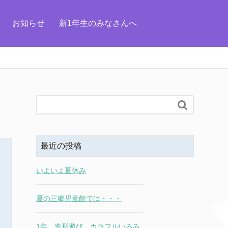
お知らせ
新1年生のみなさんへ

最近の投稿
いよいよ夏休み
夏の三郷児童館では・・・
1年 造形遊び カラフルいろみ