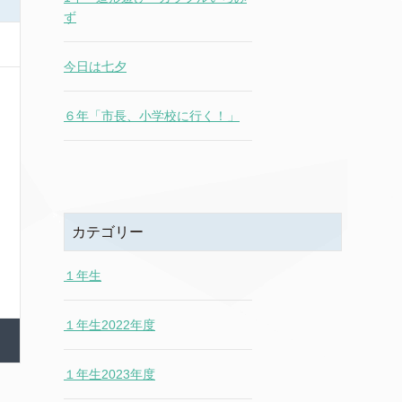
ず
今日は七夕
６年「市長、小学校に行く！」
カテゴリー
１年生
１年生2022年度
１年生2023年度