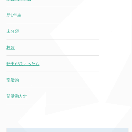
新1年生
未分類
校歌
転出が決まったら
部活動
部活動方針