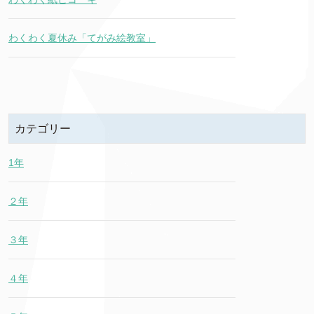
わくわく夏休み「てがみ絵教室」
カテゴリー
1年
２年
３年
４年