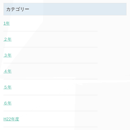
カテゴリー
1年
２年
３年
４年
５年
６年
H22年度