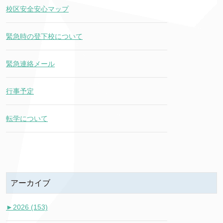
校区安全安心マップ
緊急時の登下校について
緊急連絡メール
行事予定
転学について
アーカイブ
►
2026 (153)