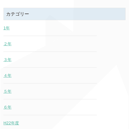
カテゴリー
1年
２年
３年
４年
５年
６年
H22年度