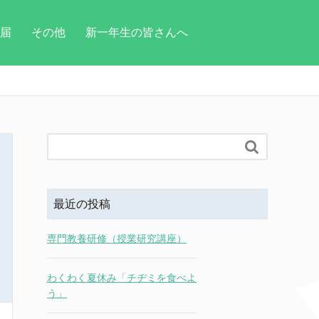
届
その他
新一年生の皆さんへ

最近の投稿
専門教養研修（授業研究講座）
わくわく夏休み「チヂミを食べよ
う」