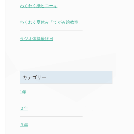
わくわく紙ヒコーキ
わくわく夏休み「てがみ絵教室」
ラジオ体操最終日
カテゴリー
1年
２年
３年