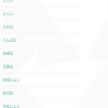
ＰＴＡ
さくら
すみれ
たんぽぽ
保健室
児童会
地域だより
執行部
学校だより