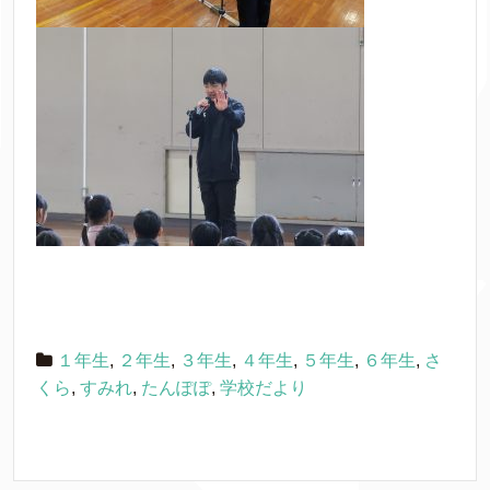
１年生
,
２年生
,
３年生
,
４年生
,
５年生
,
６年生
,
さ
くら
,
すみれ
,
たんぽぽ
,
学校だより