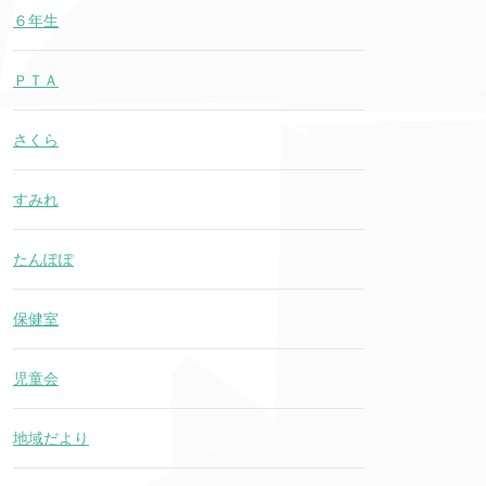
６年生
ＰＴＡ
さくら
すみれ
たんぽぽ
保健室
児童会
地域だより