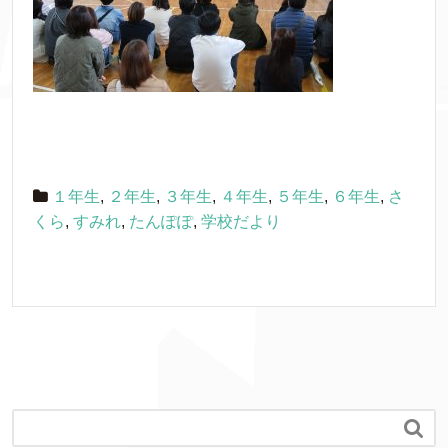
１年生
,
２年生
,
３年生
,
４年生
,
５年生
,
６年生
,
さ
くら
,
すみれ
,
たんぽぽ
,
学校だより
