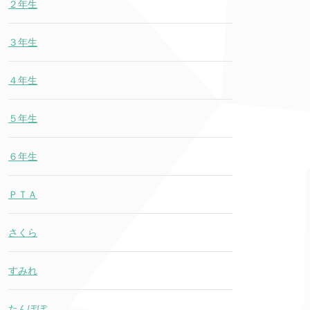
２年生
３年生
４年生
５年生
６年生
ＰＴＡ
さくら
すみれ
たんぽぽ