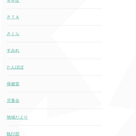
６年生
ＰＴＡ
さくら
すみれ
たんぽぽ
保健室
児童会
地域だより
執行部