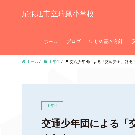
尾張旭市立瑞鳳小学校
ホーム
ブログ
いじめ基本方針
ホーム
/
１年生
/
交通少年団による「交通安全」啓発
１年生
交通少年団による「