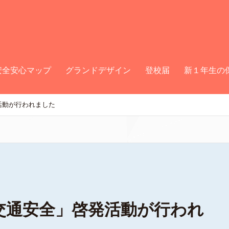
安全安心マップ
グランドデザイン
登校届
新１年生の
活動が行われました
交通安全」啓発活動が行われ