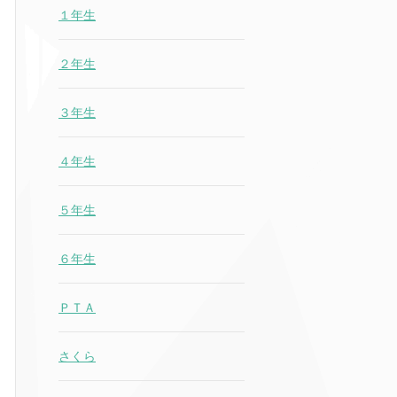
１年生
２年生
３年生
４年生
５年生
６年生
ＰＴＡ
さくら