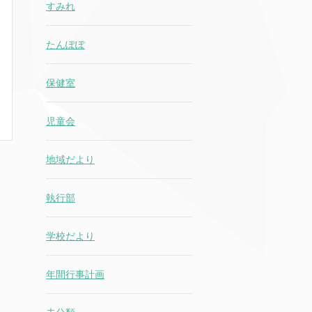
すみれ
たんぽぽ
保健室
児童会
地域だより
執行部
学校だより
年間行事計画