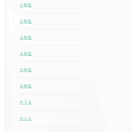
１年生
２年生
３年生
４年生
５年生
６年生
ＰＴＡ
さくら