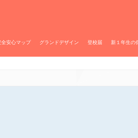
安全安心マップ
グランドデザイン
登校届
新１年生の