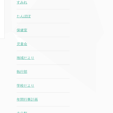
すみれ
たんぽぽ
保健室
児童会
地域だより
執行部
学校だより
年間行事計画