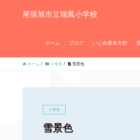
尾張旭市立瑞鳳小学校
ホーム
ブログ
いじめ基本方針
ホーム
/
１年生
/
雪景色
１年生
雪景色