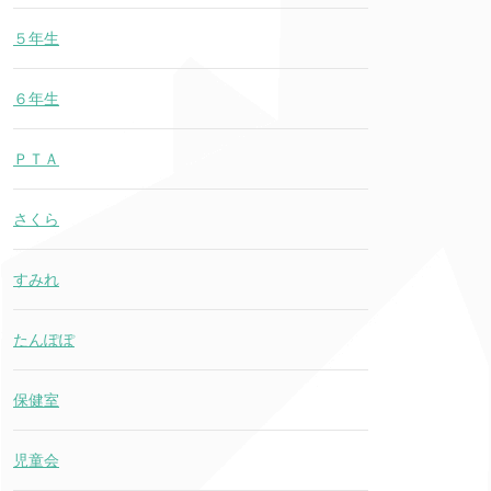
５年生
６年生
ＰＴＡ
さくら
すみれ
たんぽぽ
保健室
児童会