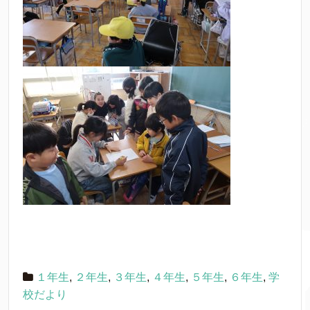
１年生
,
２年生
,
３年生
,
４年生
,
５年生
,
６年生
,
学
校だより