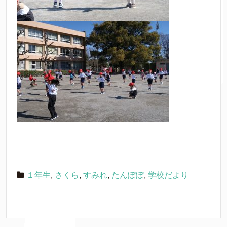
１年生
,
さくら
,
すみれ
,
たんぽぽ
,
学校だより