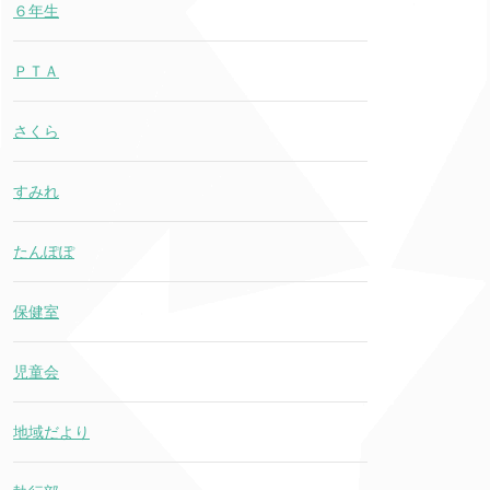
６年生
ＰＴＡ
さくら
すみれ
たんぽぽ
保健室
児童会
地域だより