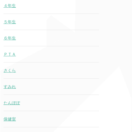
４年生
５年生
６年生
ＰＴＡ
さくら
すみれ
たんぽぽ
保健室