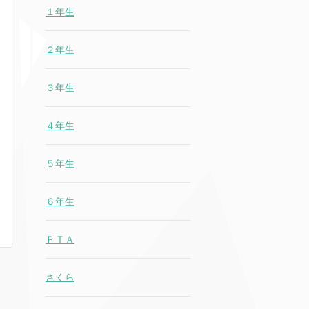
１年生
２年生
３年生
４年生
５年生
６年生
ＰＴＡ
さくら