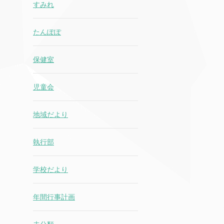
すみれ
たんぽぽ
保健室
児童会
地域だより
執行部
学校だより
年間行事計画