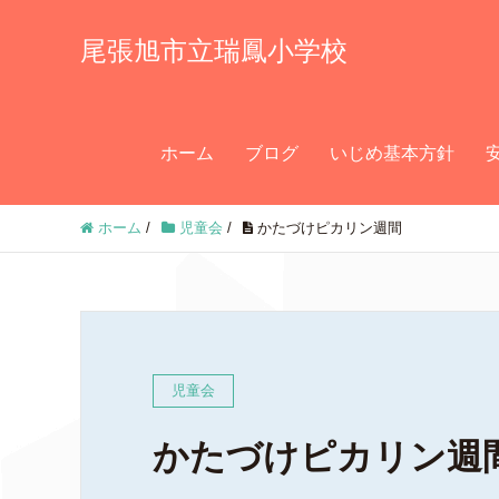
尾張旭市立瑞鳳小学校
ホーム
ブログ
いじめ基本方針
ホーム
/
児童会
/
かたづけピカリン週間
児童会
かたづけピカリン週