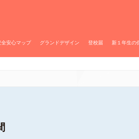
安全安心マップ
グランドデザイン
登校届
新１年生の
間