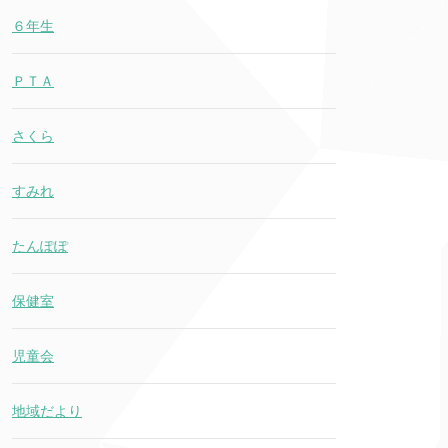
６年生
ＰＴＡ
さくら
すみれ
たんぽぽ
保健室
児童会
地域だより