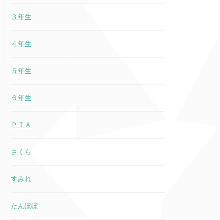
３年生
４年生
５年生
６年生
ＰＴＡ
さくら
すみれ
たんぽぽ