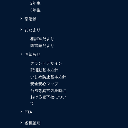
2年生
3年生
部活動
おたより
相談室だより
図書館だより
お知らせ
グランドデザイン
部活動基本方針
いじめ防止基本方針
安全安心マップ
台風等異常気象時に
おける登下校につい
て
PTA
各種証明