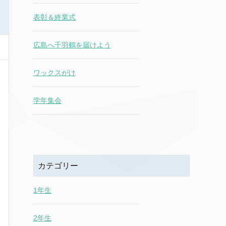
表彰＆終業式
広島へ千羽鶴を届けよう
ワックスがけ
学年集会
カテゴリー
1年生
2年生