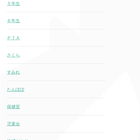
５年生
６年生
ＰＴＡ
さくら
すみれ
たんぽぽ
保健室
児童会