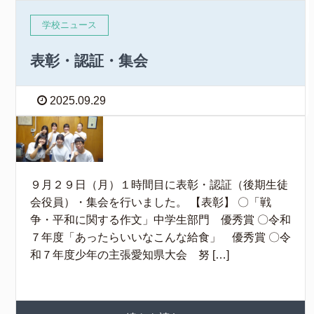
学校ニュース
表彰・認証・集会
2025.09.29
９月２９日（月）１時間目に表彰・認証（後期生徒
会役員）・集会を行いました。 【表彰】 〇「戦
争・平和に関する作文」中学生部門 優秀賞 〇令和
７年度「あったらいいなこんな給食」 優秀賞 〇令
和７年度少年の主張愛知県大会 努 […]