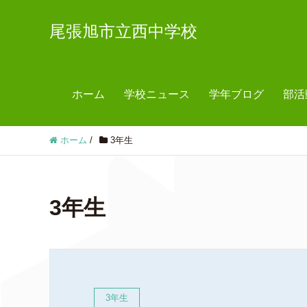
尾張旭市立西中学校
ホーム
学校ニュース
学年ブログ
部活
ホーム
/
3年生
3年生
3年生