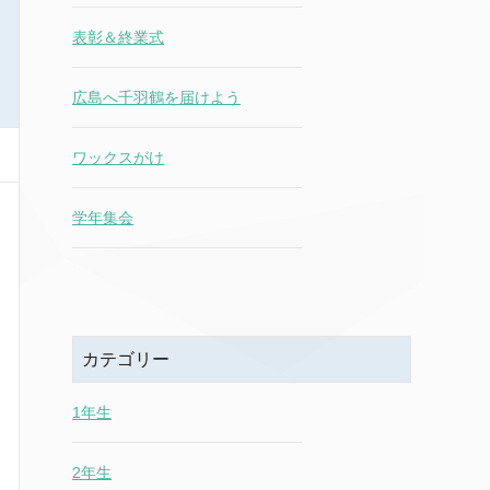
表彰＆終業式
広島へ千羽鶴を届けよう
ワックスがけ
学年集会
カテゴリー
1年生
2年生