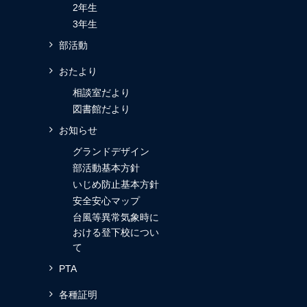
2年生
3年生
部活動
おたより
相談室だより
図書館だより
お知らせ
グランドデザイン
部活動基本方針
いじめ防止基本方針
安全安心マップ
台風等異常気象時に
おける登下校につい
て
PTA
各種証明