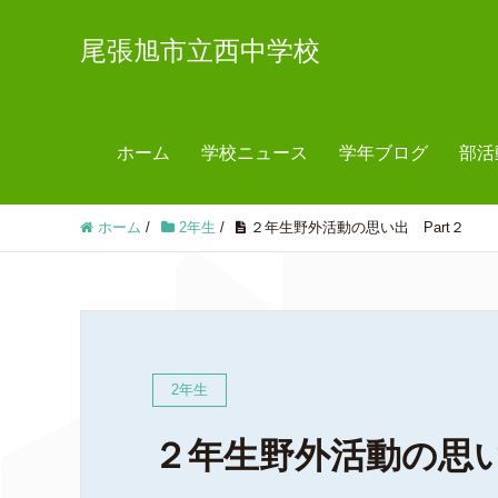
尾張旭市立西中学校
ホーム
学校ニュース
学年ブログ
部活
ホーム
/
2年生
/
２年生野外活動の思い出 Part２
2年生
２年生野外活動の思い出