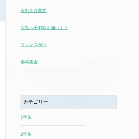
表彰＆終業式
広島へ千羽鶴を届けよう
ワックスがけ
学年集会
カテゴリー
1年生
2年生