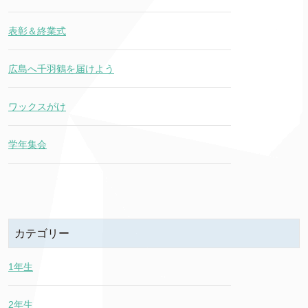
表彰＆終業式
広島へ千羽鶴を届けよう
ワックスがけ
学年集会
カテゴリー
1年生
2年生