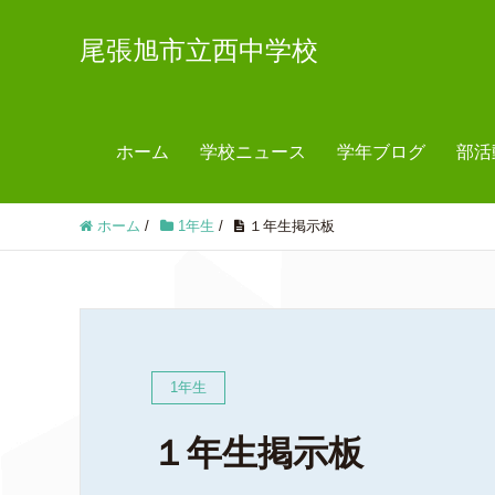
尾張旭市立西中学校
ホーム
学校ニュース
学年ブログ
部活
ホーム
/
1年生
/
１年生掲示板
1年生
１年生掲示板