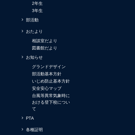
2年生
3年生
部活動
おたより
相談室だより
図書館だより
お知らせ
グランドデザイン
部活動基本方針
いじめ防止基本方針
安全安心マップ
台風等異常気象時に
おける登下校につい
て
PTA
各種証明