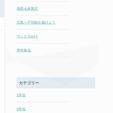
表彰＆終業式
広島へ千羽鶴を届けよう
ワックスがけ
学年集会
カテゴリー
1年生
2年生