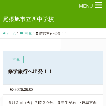
MENU
尾張旭市立西中学校
ホーム
/
3年生
/
修学旅行へ出発！！
3年生
修学旅行へ出発！！
2026.06.02
６月２日（火）７時２０分、３年生が石川･岐阜方面