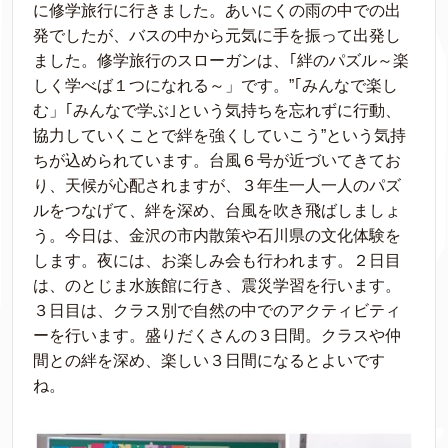
に修学旅行に行きました。あいにくの雨の中での出
発でしたが、バスの中から元気に手を振って出発し
ました。修学旅行のスローガンは、｢絆のパズル～楽
しく学べば１つになれる～」です。”｢みんなで楽し
む」｢みんなで学ぶ｣という気持ちを忘れずに行動、
協力していくことで絆を強くしていこう”という気持
ちが込められています。台風６号が近づいてきてお
り、天候が心配されますが、３年生一人一人のパズ
ルをつなげて、絆を深め、台風を吹き飛ばしましょ
う。今日は、金沢の市内散策や石川県の文化体験を
します。夜には、お楽しみ会も行われます。２日目
は、のとじま水族館に行き、震災学習を行います。
３日目は、クラス別で自然の中でのアクティビティ
ーを行います。盛りだくさんの３日間。クラスや仲
間との絆を深め、楽しい３日間になるとよいです
ね。