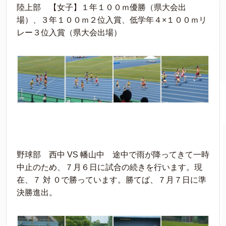
陸上部 【女子】１年１００ｍ優勝（県大会出
場）、３年１００ｍ２位入賞、低学年４×１００ｍリ
レー３位入賞（県大会出場）
野球部 西中 VS 幡山中 途中で雨が降ってきて一時
中止のため、７月６日に試合の続きを行います。現
在、７ 対 ０で勝っています。勝てば、７月７日に準
決勝進出。