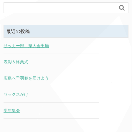

最近の投稿
サッカー部 県大会出場
表彰＆終業式
広島へ千羽鶴を届けよう
ワックスがけ
学年集会