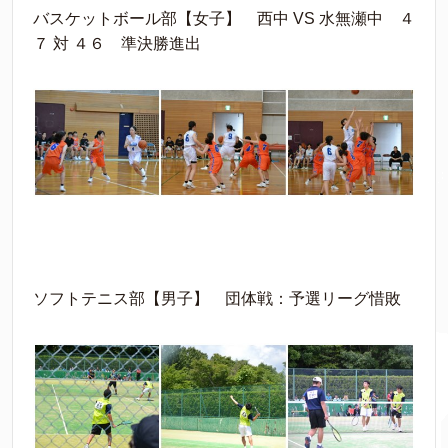
バスケットボール部【女子】 西中 VS 水無瀬中 ４
７ 対 ４６ 準決勝進出
ソフトテニス部【男子】 団体戦：予選リーグ惜敗