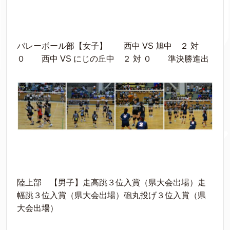
バレーボール部【女子】 西中 VS 旭中 ２ 対
０ 西中 VS にじの丘中 ２ 対 ０ 準決勝進出
陸上部 【男子】走高跳３位入賞（県大会出場）走
幅跳３位入賞（県大会出場）砲丸投げ３位入賞（県
大会出場）