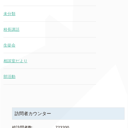
未分類
校長講話
生徒会
相談室だより
部活動
訪問者カウンター
総訪問者数:
723200