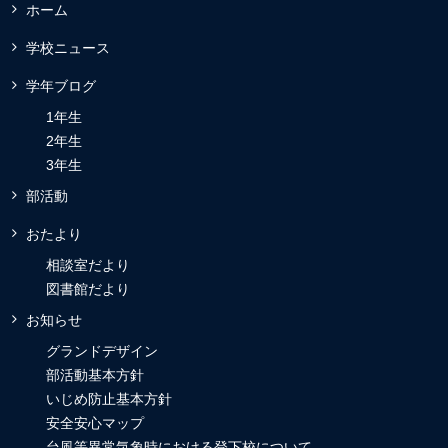
ホーム
学校ニュース
学年ブログ
1年生
2年生
3年生
部活動
おたより
相談室だより
図書館だより
お知らせ
グランドデザイン
部活動基本方針
いじめ防止基本方針
安全安心マップ
台風等異常気象時における登下校について