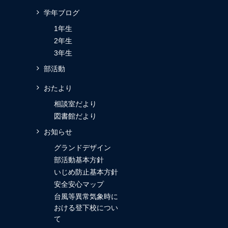
学年ブログ
1年生
2年生
3年生
部活動
おたより
相談室だより
図書館だより
お知らせ
グランドデザイン
部活動基本方針
いじめ防止基本方針
安全安心マップ
台風等異常気象時に
おける登下校につい
て