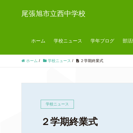
尾張旭市立西中学校
ホーム
学校ニュース
学年ブログ
部活
ホーム
/
学校ニュース
/
２学期終業式
学校ニュース
２学期終業式