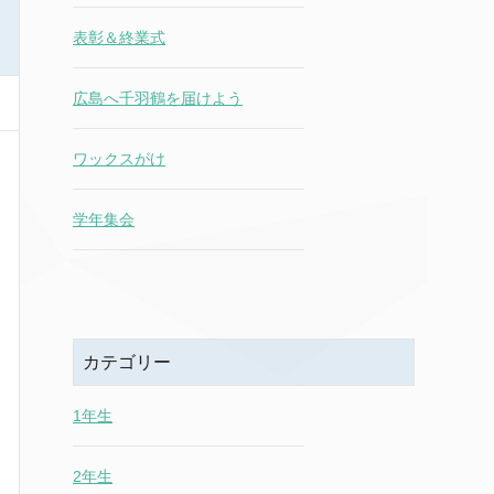
表彰＆終業式
広島へ千羽鶴を届けよう
ワックスがけ
学年集会
カテゴリー
1年生
2年生