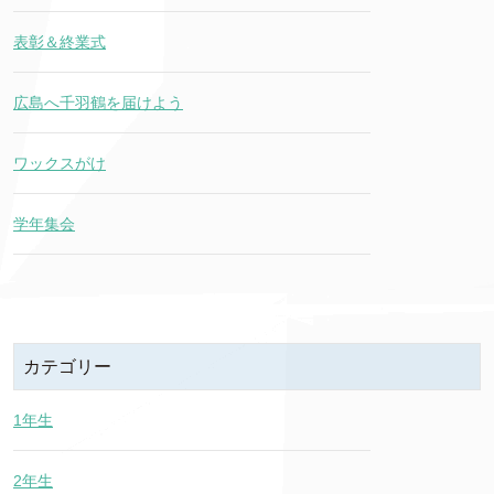
表彰＆終業式
広島へ千羽鶴を届けよう
ワックスがけ
学年集会
カテゴリー
1年生
2年生