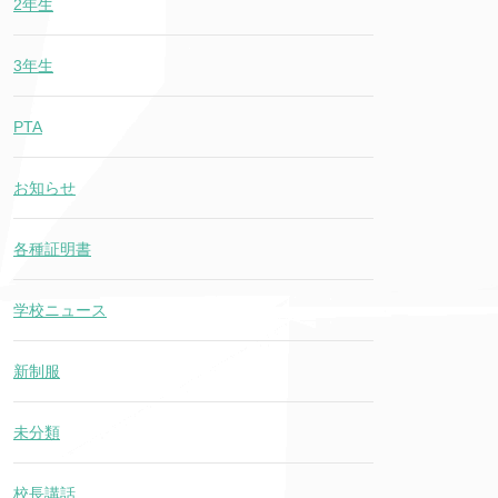
2年生
3年生
PTA
お知らせ
各種証明書
学校ニュース
新制服
未分類
校長講話