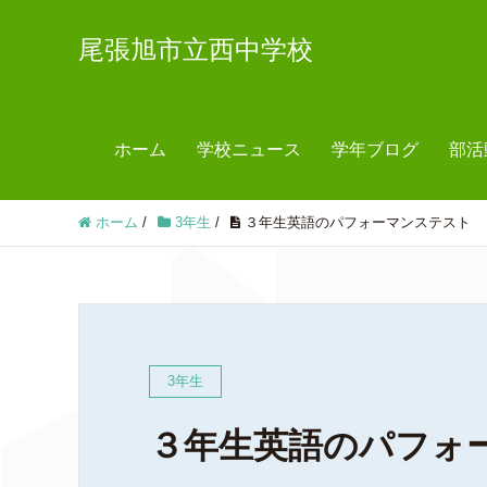
尾張旭市立西中学校
ホーム
学校ニュース
学年ブログ
部活
ホーム
/
3年生
/
３年生英語のパフォーマンステスト
3年生
３年生英語のパフォ