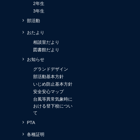
2年生
3年生
部活動
おたより
相談室だより
図書館だより
お知らせ
グランドデザイン
部活動基本方針
いじめ防止基本方針
安全安心マップ
台風等異常気象時に
おける登下校につい
て
PTA
各種証明