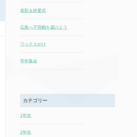
表彰＆終業式
広島へ千羽鶴を届けよう
ワックスがけ
学年集会
カテゴリー
1年生
2年生