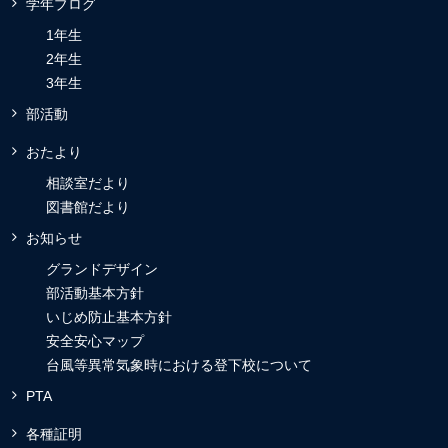
学年ブログ
1年生
2年生
3年生
部活動
おたより
相談室だより
図書館だより
お知らせ
グランドデザイン
部活動基本方針
いじめ防止基本方針
安全安心マップ
台風等異常気象時における登下校について
PTA
各種証明